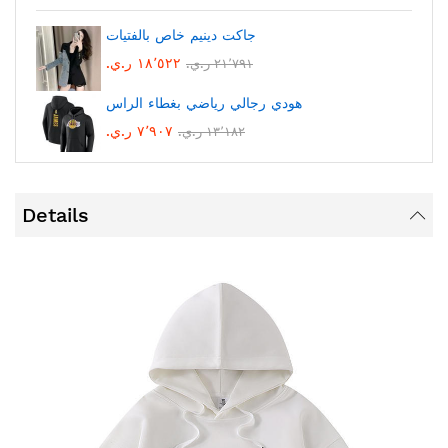
جاكت دينيم خاص بالفتيات
١٨٬٥٢٢ ر.ي.‏
٢١٬٧٩١ ر.ي.‏
هودي رجالي رياضي بغطاء الراس
٧٬٩٠٧ ر.ي.‏
١٣٬١٨٢ ر.ي.‏
Details