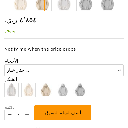
تخطي
٤٬٨٥٤ ر.ي.‏
إلى
بداية
متوفر
معرض
الصور
Notify me when the price drops
الأحجام
الشكل
الكمية:
أضف لسلة التسوق