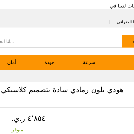
ات لدينا في
 الجغرافي
سرعة
جودة
أمان
هودي بلون رمادي سادة بتصميم كلاسيكي م
٤٬٨٥٤ ر.ي.‏
متوفر