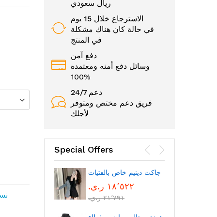
ريال سعودي
الاسترجاع خلال 15 يوم
في حالة كان هناك مشكلة
في المنتج
دفع آمن
وسائل دفع أمنه ومعتمدة
100%
24/7 دعم
فريق دعم مختص ومتوفر
لأجلك
Special Offers
الوجه
جاكت دينيم خاص بالفتيات
١٨٬٥٢٢ ر.ي.‏
نسا
٢١٬٧٩١ ر.ي.‏
بتقنية
بلوتوث