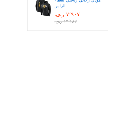
هودي رجالي رياضي بغطاء
الراس
٧٬٩٠٧ ر.ي.‏
١٣٬١٨٢ ر.ي.‏