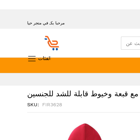
مرحبا بكـ في متجر حيا
تسوق حسب الفئات
تخطي
إلى
المحتوى
ع قبعة وخيوط قابلة للشد للجنسين
SKU
FIR3628
انتقل
إلى
النهاية