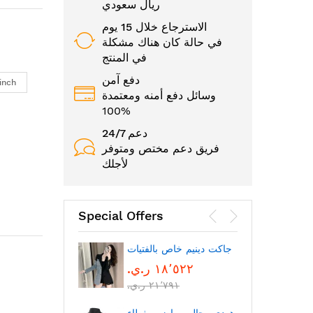
ريال سعودي
الاسترجاع خلال 15 يوم
في حالة كان هناك مشكلة
في المنتج
دفع آمن
inch
وسائل دفع أمنه ومعتمدة
100%
24/7 دعم
فريق دعم مختص ومتوفر
لأجلك
Special Offers
الوجه
جاكت دينيم خاص بالفتيات
١٨٬٥٢٢ ر.ي.‏
٢١٬٧٩١ ر.ي.‏
بتقنية
بلوتوث