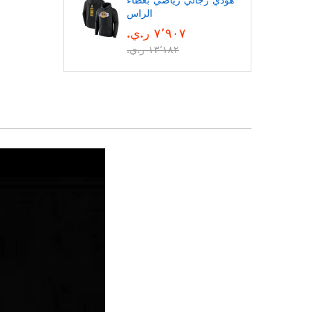
هودي رجالي رياضي بغطاء
الراس
٧٬٩٠٧ ر.ي.‏
١٣٬١٨٢ ر.ي.‏