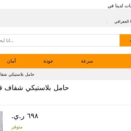
ات لدينا في
 الجغرافي
سرعة
جودة
أمان
حامل بلاستيكي شفاف
حامل بلاستيكي شفاف قا
٦٩٨ ر.ي.‏
متوفر