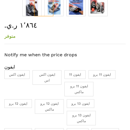
تخطي
١٬٨٦٤ ر.ي.‏
إلى
بداية
متوفر
معرض
الصور
Notify me when the price drops
ايفون
ايفون 11 برو
ايفون 11
ايفون اكس
ايفون اكس
اس
ايفون 11 برو
ماكس
ايفون 13 برو
ايفون 12 برو
ايفون 12 برو
ماكس
ايفون 13 برو
ماكس