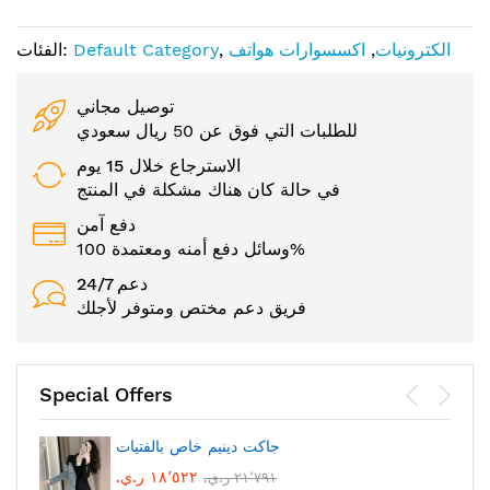
الكترونيات
,
اكسسوارات هواتف
,
Default Category
الفئات:
توصيل مجاني
للطلبات التي فوق عن 50 ريال سعودي
الاسترجاع خلال 15 يوم
في حالة كان هناك مشكلة في المنتج
دفع آمن
وسائل دفع أمنه ومعتمدة 100%
24/7 دعم
فريق دعم مختص ومتوفر لأجلك
Special Offers
جاكت دينيم خاص بالفتيات
١٨٬٥٢٢ ر.ي.‏
٢١٬٧٩١ ر.ي.‏