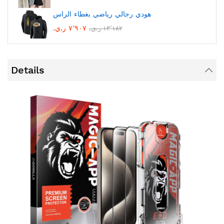
هودي رجالي رياضي بغطاء الراس
٧٬٩٠٧ ر.ي.‏
١٣٬١٨٢ ر.ي.‏
Details