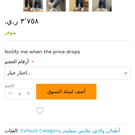
تخطي
٣٬٧٥٨ ر.ي.‏
إلى
بداية
متوفر
معرض
الصور
Notify me when the price drops
أرقام الحجم
الكمية:
أضف لسلة التسوق
أطفال
,
ولادي
,
ملابس سفلية
,
,
Default Category
الفئات: