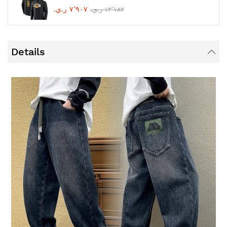
٧٬٩٠٧ ر.ي.‏
١٣٬١٨٢ ر.ي.‏
Details