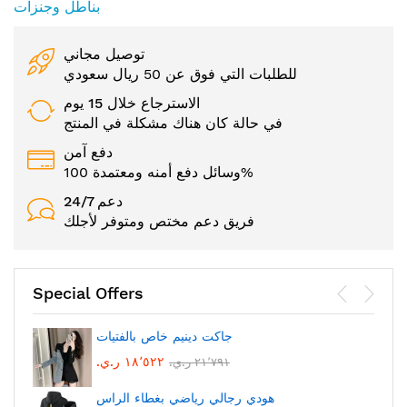
بناطل وجنزات
توصيل مجاني
للطلبات التي فوق عن 50 ريال سعودي
الاسترجاع خلال 15 يوم
في حالة كان هناك مشكلة في المنتج
دفع آمن
وسائل دفع أمنه ومعتمدة 100%
24/7 دعم
فريق دعم مختص ومتوفر لأجلك
Special Offers
جاكت دينيم خاص بالفتيات
١٨٬٥٢٢ ر.ي.‏
٢١٬٧٩١ ر.ي.‏
هودي رجالي رياضي بغطاء الراس