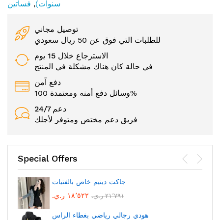
سنوات)
,
فساتين
توصيل مجاني
للطلبات التي فوق عن 50 ريال سعودي
الاسترجاع خلال 15 يوم
في حالة كان هناك مشكلة في المنتج
دفع آمن
وسائل دفع أمنه ومعتمدة 100%
24/7 دعم
فريق دعم مختص ومتوفر لأجلك
Special Offers
جاكت دينيم خاص بالفتيات
١٨٬٥٢٢ ر.ي.‏
٢١٬٧٩١ ر.ي.‏
هودي رجالي رياضي بغطاء الراس