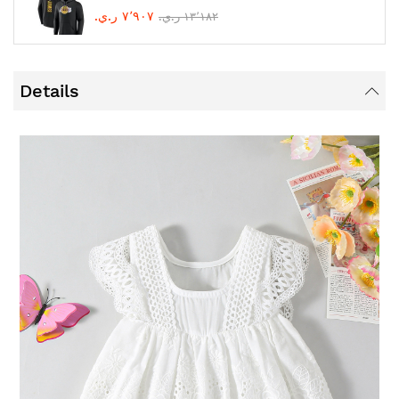
٧٬٩٠٧ ر.ي.‏
١٣٬١٨٢ ر.ي.‏
Details