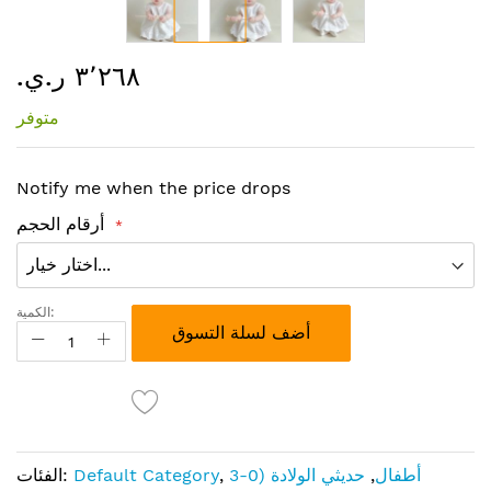
تخطي
٣٬٢٦٨ ر.ي.‏
إلى
بداية
متوفر
معرض
الصور
Notify me when the price drops
أرقام الحجم
الكمية:
أضف لسلة التسوق
أطفال
,
حديثي الولادة (0-3
,
Default Category
الفئات: