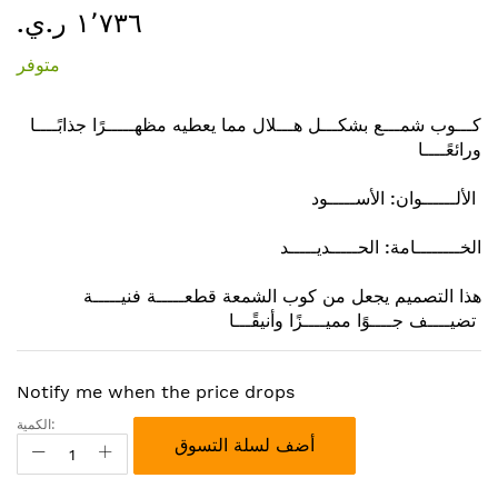
١٬٧٣٦ ر.ي.‏
إلى
بداية
متوفر
معرض
الصور
كـــوب شمـــع بشكـــل هـــلال مما يعطيه مظهـــــرًا جذابًــــا
ورائعًــــا
الألــــــوان: الأســـــود
الخــــــــامة: الحـــــديـــــد
هذا التصميم يجعل من كوب الشمعة قطعـــــة فنيـــــة
تضيــــف جــــوًا مميــــزًا وأنيقًـــا
Notify me when the price drops
الكمية:
أضف لسلة التسوق