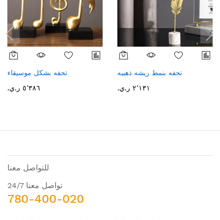
تحفه بنمط ريشه ذهبيه
تحفه بشكل موسيقاء
٢٬١٣١ ر.ي.‏
٥٬٣٨٦ ر.ي.‏
للتواصل معنا
تواصل معنا 24/7
780-400-020