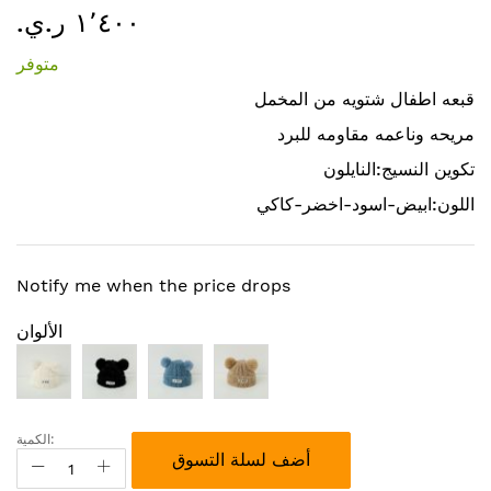
١٬٤٠٠ ر.ي.‏
إلى
بداية
متوفر
معرض
الصور
قبعه اطفال شتويه من المخمل
مريحه وناعمه مقاومه للبرد
تكوين النسيج:النايلون
اللون:ابيض-اسود-اخضر-كاكي
Notify me when the price drops
الألوان
الكمية:
أضف لسلة التسوق