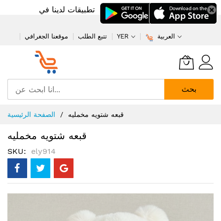
تطبيقات لدينا في
العربية
YER
تتبع الطلب
موقعنا الجغرافي
بحث
تخطي
قبعه شتويه مخمليه
الصفحة الرئيسية
إلى
المحتوى
قبعه شتويه مخمليه
SKU
ely914
انتقل
إلى
النهاية