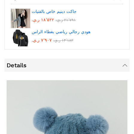
جاكت دينيم خاص بالفتيات
١٨٬٥٢٢ ر.ي.‏
٢١٬٧٩١ ر.ي.‏
هودي رجالي رياضي بغطاء الراس
٧٬٩٠٧ ر.ي.‏
١٣٬١٨٢ ر.ي.‏
Details