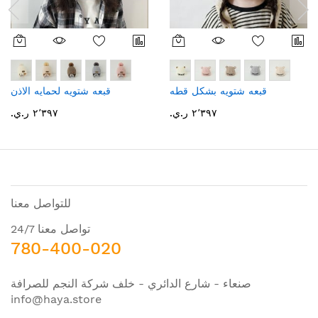
قبعه شتويه بشكل قطه
قبعه شتويه لحمايه الاذن
٢٬٣٩٧ ر.ي.‏
٢٬٣٩٧ ر.ي.‏
للتواصل معنا
تواصل معنا 24/7
780-400-020
صنعاء - شارع الدائري - خلف شركة النجم للصرافة
info@haya.store