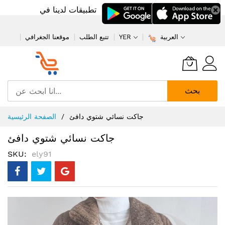
تطبيقات لدينا في
العربية
YER
تتبع الطلب
موقعنا الجغرافي
بحث
تخطي
جاكت نسائي شتوي دافئ
الصفحة الرئيسية
إلى
المحتوى
جاكت نسائي شتوي دافئ
SKU
ely91
انتقل
إلى
النهاية