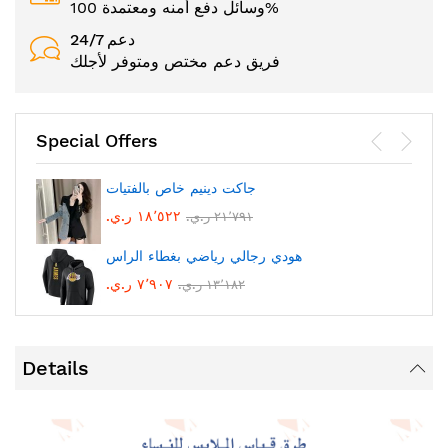
وسائل دفع أمنه ومعتمدة 100%
24/7 دعم
فريق دعم مختص ومتوفر لأجلك
Special Offers
جاكت دينيم خاص بالفتيات
١٨٬٥٢٢ ر.ي.‏
٢١٬٧٩١ ر.ي.‏
هودي رجالي رياضي بغطاء الراس
٧٬٩٠٧ ر.ي.‏
١٣٬١٨٢ ر.ي.‏
Details