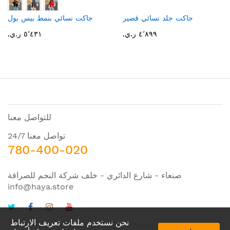
جاكت جلد نسائي قصير
جاكت نسائي بنمط بيس بول
٤٬٨٩٩ ر.ي.‏
٥٬٤٣١ ر.ي.‏
للتواصل معنا
تواصل معنا 24/7
780-400-020
صنعاء - شارع الدائري - خلف شركة النجم للصرافة
info@haya.store
نحن نستخدم ملفات تعريف الارتباط