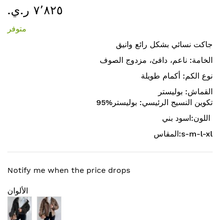
٧٬٨٢٥ ر.ي.‏
إلى
بداية
متوفر
معرض
الصور
جاكت نسائي بشكل رائع وانيق
الخامة: ناعم، دافئ، مزدوج الصوف
نوع الكم: أكمام طويلة
القماش: بوليستر
تكوين النسيج الرئيسي: بوليستر%95
اللون:اسود بني
المقاس:s-m-l-xl
Notify me when the price drops
الألوان