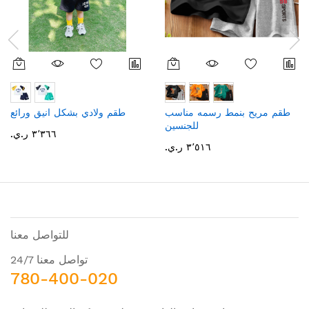
طقم مريح بنمط رسمه مناسب
طقم ولادي بشكل انيق ورائع
للجنسين
٣٬٣٦٦ ر.ي.‏
٣٬٥١٦ ر.ي.‏
للتواصل معنا
تواصل معنا 24/7
780-400-020