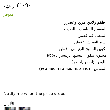
٤٬٠٩٠ ر.ي.‏
إلى
بداية
متوفر
معرض
الصور
طقم ولادي مريح وعصري
الموسم المناسب : الصيف
النمط : كم قصير
اسم القماش : قطن
تكوين النسيج الرئيسي : قطن
محتوى مكون النسيج الرئيسي : %95
اللون : (اصفر ,اخضر)
المقاس : (110-120-130-140-150-160)
Notify me when the price drops
الألوان