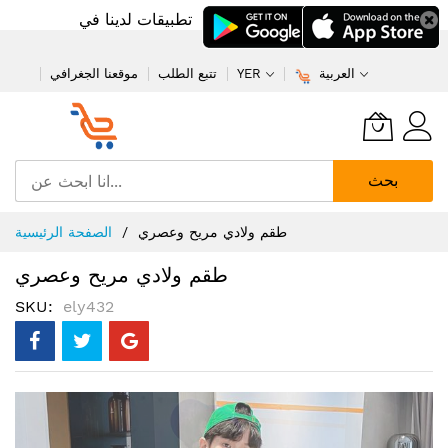
تطبيقات لدينا في
العربية
YER
تتبع الطلب
موقعنا الجغرافي
بحث
تخطي
طقم ولادي مريح وعصري
الصفحة الرئيسية
إلى
المحتوى
طقم ولادي مريح وعصري
SKU
ely432
انتقل
إلى
النهاية