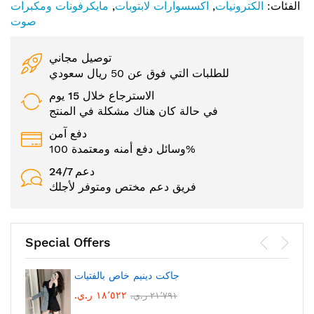
الفئات:
الكترونيات
,
اكسسوارات لابتوبات
,
مايكرفونات ومكبرات
صوت
توصيل مجاني
للطلبات التي فوق عن 50 ريال سعودي
الاسترجاع خلال 15 يوم
في حالة كان هناك مشكلة في المنتج
دفع آمن
وسائل دفع أمنه ومعتمدة 100%
24/7 دعم
فريق دعم مختص ومتوفر لأجلك
Special Offers
جاكت دينيم خاص بالفتيات
١٨٬٥٢٢ ر.ي.‏
٢١٬٧٩١ ر.ي.‏