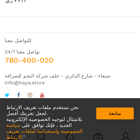
٣٬٣٦٦ ر.ي.‏
للتواصل معنا
تواصل معنا 24/7
780-400-020
صنعاء - شارع الدائري - خلف شركة النجم للصرافة
info@haya.store
نحن نستخدم ملفات تعريف الارتباط
متابعة
لجعل تجربتك أفضل.
الدعم
بلامتثال لتوجيه الخصوصية الإلكترونية
الجديد ، فإنك توافق على
سياسة
الخصوصية واستخدامنا لملفات تعريف
."
الارتباط
© 2024 Amazing IDEA. All Rights Reserved