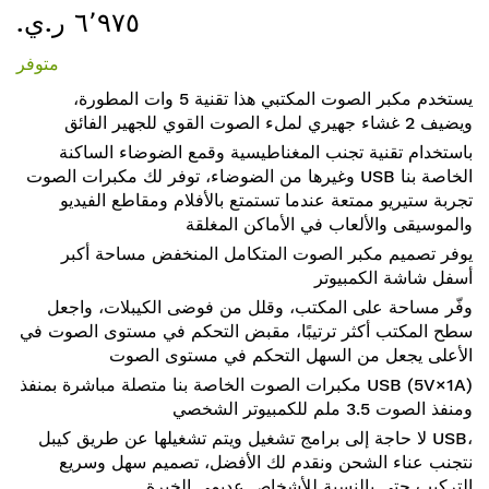
٦٬٩٧٥ ر.ي.‏
إلى
بداية
متوفر
معرض
الصور
يستخدم مكبر الصوت المكتبي هذا تقنية 5 وات المطورة،
ويضيف 2 غشاء جهيري لملء الصوت القوي للجهير الفائق
باستخدام تقنية تجنب المغناطيسية وقمع الضوضاء الساكنة
وغيرها من الضوضاء، توفر لك مكبرات الصوت USB الخاصة بنا
تجربة ستيريو ممتعة عندما تستمتع بالأفلام ومقاطع الفيديو
والموسيقى والألعاب في الأماكن المغلقة
يوفر تصميم مكبر الصوت المتكامل المنخفض مساحة أكبر
أسفل شاشة الكمبيوتر
وفّر مساحة على المكتب، وقلل من فوضى الكيبلات، واجعل
سطح المكتب أكثر ترتيبًا، مقبض التحكم في مستوى الصوت في
الأعلى يجعل من السهل التحكم في مستوى الصوت
مكبرات الصوت الخاصة بنا متصلة مباشرة بمنفذ USB (5V×1A)
ومنفذ الصوت 3.5 ملم للكمبيوتر الشخصي
لا حاجة إلى برامج تشغيل ويتم تشغيلها عن طريق كيبل USB،
نتجنب عناء الشحن ونقدم لك الأفضل، تصميم سهل وسريع
التركيب حتى بالنسبة للأشخاص عديمي الخبرة