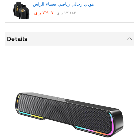
هودي رجالي رياضي بغطاء الراس
٧٬٩٠٧ ر.ي.‏
١٣٬١٨٢ ر.ي.‏
Details