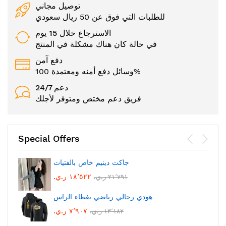
توصيل مجاني
للطلبات التي فوق عن 50 ريال سعودي
الاسترجاع خلال 15 يوم
في حالة كان هناك مشكلة في المنتج
دفع آمن
وسائل دفع أمنه ومعتمدة 100%
24/7 دعم
فريق دعم مختص ومتوفر لأجلك
Special Offers
جاكت دينيم خاص بالفتيات
١٨٬٥٢٢ ر.ي.‏
٢١٬٧٩١ ر.ي.‏
هودي رجالي رياضي بغطاء الراس
٧٬٩٠٧ ر.ي.‏
١٣٬١٨٢ ر.ي.‏