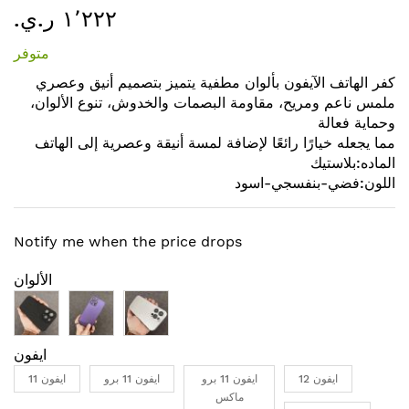
١٬٢٢٢ ر.ي.‏
إلى
بداية
متوفر
معرض
الصور
كفر الهاتف الآيفون بألوان مطفية يتميز بتصميم أنيق وعصري
ملمس ناعم ومريح، مقاومة البصمات والخدوش، تنوع الألوان،
وحماية فعالة
مما يجعله خيارًا رائعًا لإضافة لمسة أنيقة وعصرية إلى الهاتف
الماده:بلاستيك
اللون:فضي-بنفسجي-اسود
Notify me when the price drops
الألوان
ايفون
ايفون 12
ايفون 11 برو
ايفون 11 برو
ايفون 11
ماكس