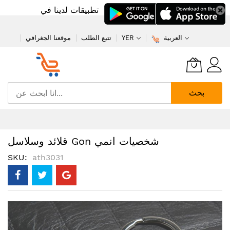
تطبيقات لدينا في
العربية
YER
تتبع الطلب
موقعنا الجغرافي
بحث
تخطي
إلى
المحتوى
قلائد وسلاسل Gon شخصيات انمي
SKU
ath3031
انتقل
إلى
النهاية