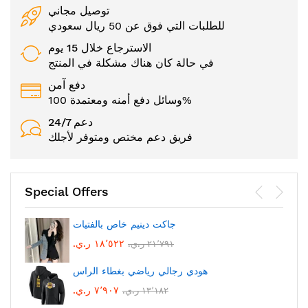
توصيل مجاني
للطلبات التي فوق عن 50 ريال سعودي
الاسترجاع خلال 15 يوم
في حالة كان هناك مشكلة في المنتج
دفع آمن
وسائل دفع أمنه ومعتمدة 100%
24/7 دعم
فريق دعم مختص ومتوفر لأجلك
Special Offers
جاكت دينيم خاص بالفتيات
١٨٬٥٢٢ ر.ي.‏
٢١٬٧٩١ ر.ي.‏
هودي رجالي رياضي بغطاء الراس
٧٬٩٠٧ ر.ي.‏
١٣٬١٨٢ ر.ي.‏