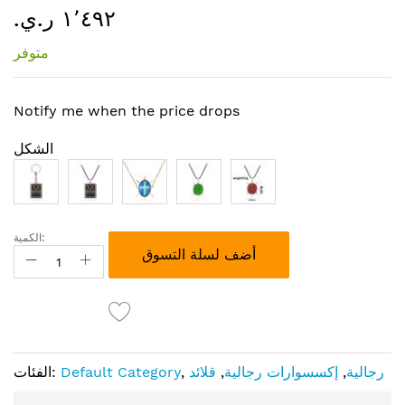
١٬٤٩٢ ر.ي.‏
إلى
بداية
متوفر
معرض
الصور
Notify me when the price drops
الشكل
الكمية:
أضف لسلة التسوق
رجالية
,
إكسسوارات رجالية
,
قلائد
,
Default Category
الفئات: