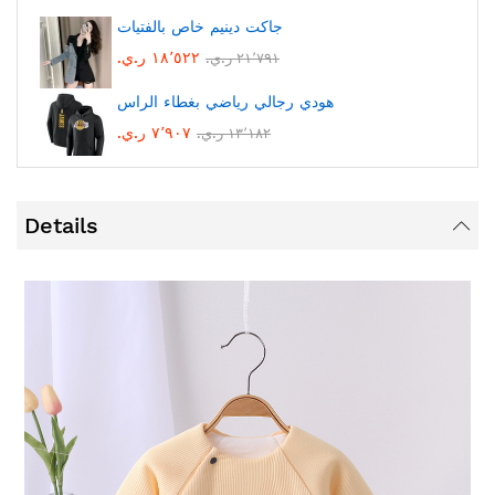
جاكت دينيم خاص بالفتيات
١٨٬٥٢٢ ر.ي.‏
٢١٬٧٩١ ر.ي.‏
هودي رجالي رياضي بغطاء الراس
٧٬٩٠٧ ر.ي.‏
١٣٬١٨٢ ر.ي.‏
Details