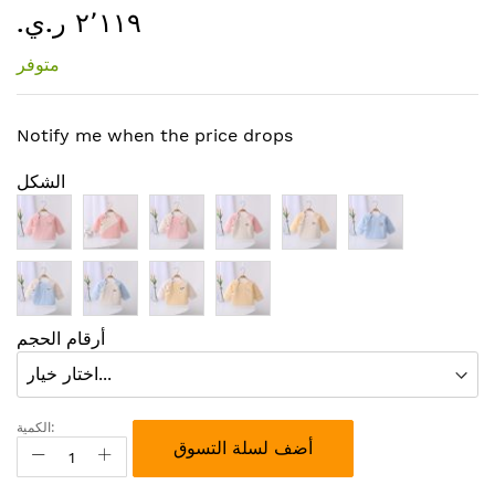
٢٬١١٩ ر.ي.‏
إلى
بداية
متوفر
معرض
الصور
Notify me when the price drops
الشكل
أرقام الحجم
الكمية:
أضف لسلة التسوق