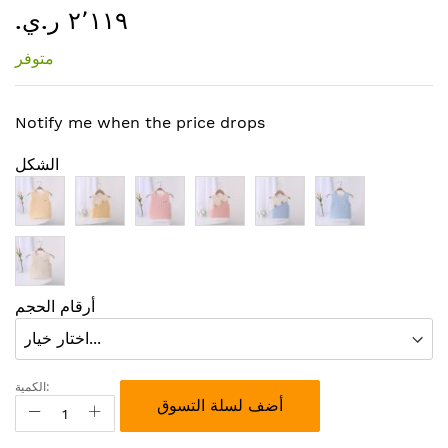
٢٬١١٩ ر.ي.‏
إلى
بداية
متوفر
معرض
الصور
Notify me when the price drops
الشكل
أرقام الحجم
الكمية:
أضف لسلة التسوق