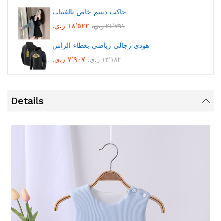
جاكت دينيم خاص بالفتيات
١٨٬٥٢٢ ر.ي.‏
٢١٬٧٩١ ر.ي.‏
هودي رجالي رياضي بغطاء الراس
٧٬٩٠٧ ر.ي.‏
١٣٬١٨٢ ر.ي.‏
Details