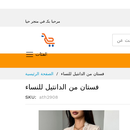
مرحبا بكـ في متجر حيا
تسوق حسب الفئات
تخطي
فستان من الدانتيل للنساء
الصفحة الرئيسية
إلى
المحتوى
فستان من الدانتيل للنساء
SKU
ath2908
انتقل
إلى
النهاية