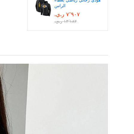
هودي رجالي رياضي بغطاء
الراس
٧٬٩٠٧ ر.ي.‏
١٣٬١٨٢ ر.ي.‏