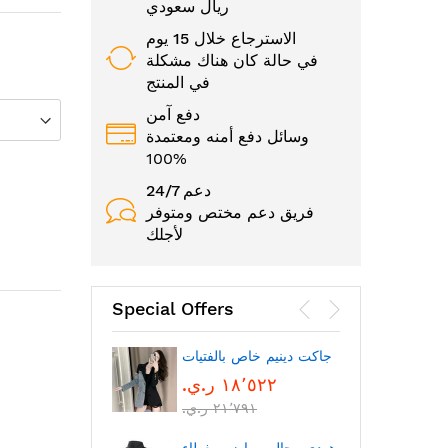
ريال سعودي
الاسترجاع خلال 15 يوم
في حالة كان هناك مشكلة
في المنتج
دفع آمن
وسائل دفع أمنه ومعتمدة
100%
24/7 دعم
فريق دعم مختص ومتوفر
لأجلك
Special Offers
الوجه
جاكت دينيم خاص بالفتيات
١٨٬٥٢٢ ر.ي.‏
٢١٬٧٩١ ر.ي.‏
بتقنية
بلوتوث