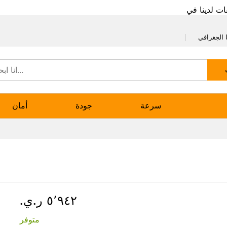
ات لدينا في
 الجغرافي
سرعة
جودة
أمان
٥٬٩٤٢ ر.ي.‏
متوفر