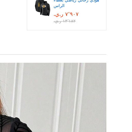
هودي رجالي رياضي بغطاء
الراس
٧٬٩٠٧ ر.ي.‏
١٣٬١٨٢ ر.ي.‏