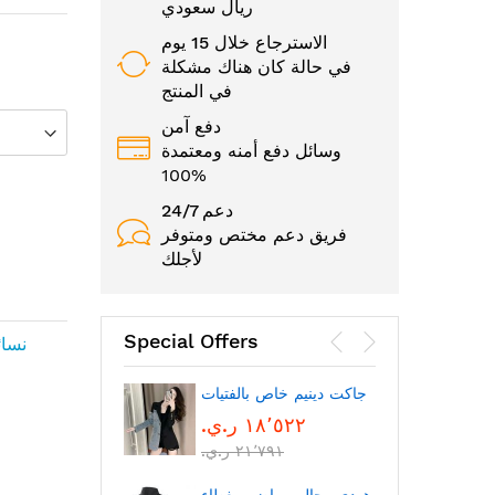
ريال سعودي
الاسترجاع خلال 15 يوم
في حالة كان هناك مشكلة
في المنتج
دفع آمن
وسائل دفع أمنه ومعتمدة
100%
24/7 دعم
فريق دعم مختص ومتوفر
لأجلك
Special Offers
نسائ
الوجه
جاكت دينيم خاص بالفتيات
١٨٬٥٢٢ ر.ي.‏
٢١٬٧٩١ ر.ي.‏
بتقنية
بلوتوث