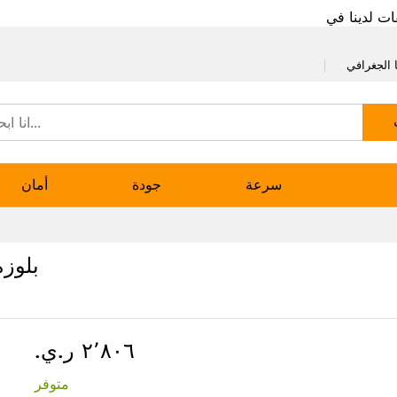
ات لدينا في
 الجغرافي
سرعة
جودة
أمان
بلوز
٢٬٨٠٦ ر.ي.‏
متوفر