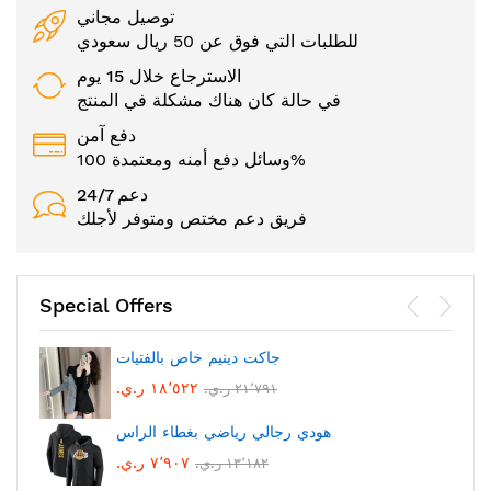
توصيل مجاني
للطلبات التي فوق عن 50 ريال سعودي
الاسترجاع خلال 15 يوم
في حالة كان هناك مشكلة في المنتج
دفع آمن
وسائل دفع أمنه ومعتمدة 100%
24/7 دعم
فريق دعم مختص ومتوفر لأجلك
Special Offers
جاكت دينيم خاص بالفتيات
١٨٬٥٢٢ ر.ي.‏
٢١٬٧٩١ ر.ي.‏
هودي رجالي رياضي بغطاء الراس
٧٬٩٠٧ ر.ي.‏
١٣٬١٨٢ ر.ي.‏