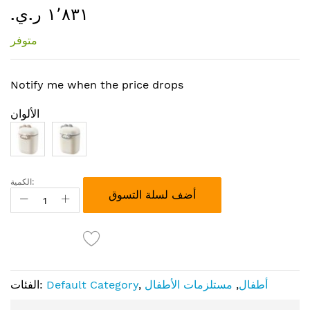
١٬٨٣١ ر.ي.‏
إلى
بداية
متوفر
معرض
الصور
Notify me when the price drops
الألوان
الكمية:
أضف لسلة التسوق
أطفال
,
مستلزمات الأطفال
,
Default Category
الفئات: