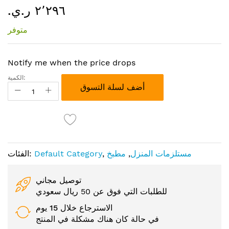
٢٬٢٩٦ ر.ي.‏
إلى
بداية
متوفر
معرض
الصور
Notify me when the price drops
الكمية:
أضف لسلة التسوق
مستلزمات المنزل
,
مطبخ
,
Default Category
الفئات:
توصيل مجاني
للطلبات التي فوق عن 50 ريال سعودي
الاسترجاع خلال 15 يوم
في حالة كان هناك مشكلة في المنتج