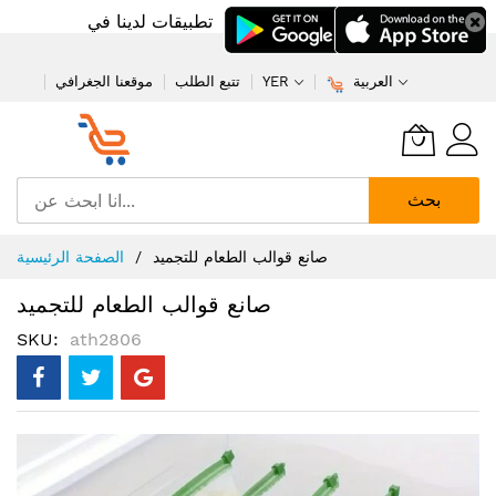
تطبيقات لدينا في
العربية
YER
تتبع الطلب
موقعنا الجغرافي
بحث
تخطي
صانع قوالب الطعام للتجميد
الصفحة الرئيسية
إلى
المحتوى
صانع قوالب الطعام للتجميد
SKU
ath2806
انتقل
إلى
النهاية