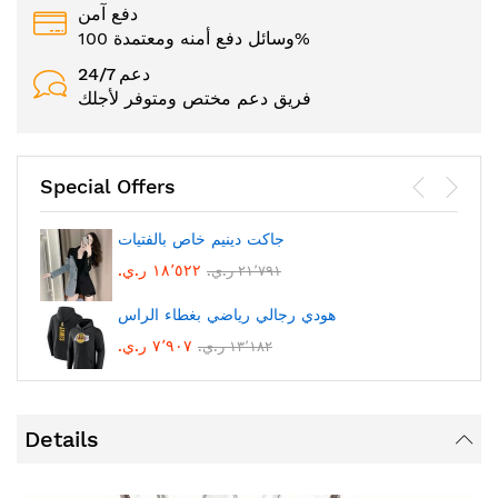
دفع آمن
وسائل دفع أمنه ومعتمدة 100%
24/7 دعم
فريق دعم مختص ومتوفر لأجلك
Special Offers
جاكت دينيم خاص بالفتيات
١٨٬٥٢٢ ر.ي.‏
٢١٬٧٩١ ر.ي.‏
هودي رجالي رياضي بغطاء الراس
٧٬٩٠٧ ر.ي.‏
١٣٬١٨٢ ر.ي.‏
Details