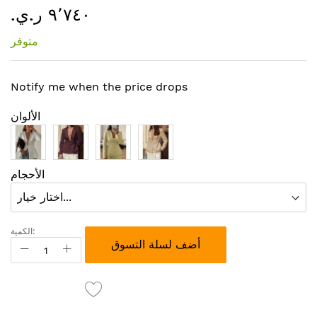
٩٬٧٤٠ ر.ي.‏
إلى
بداية
متوفر
معرض
الصور
Notify me when the price drops
الألوان
الأحجام
الكمية:
أضف لسلة التسوق