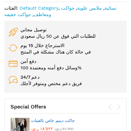
نسائية
,
ملابس علوية
,
جواكت
,
Default Category
الفئات:
ومعاطف
,
جواكت خفيفه
توصيل مجاني
للطلبات التي فوق عن 50 ريال سعودي
الاسترجاع خلال 15 يوم
في حالة كان هناك مشكلة في المنتج
دفع آمن
وسائل دفع أمنه ومعتمدة 100%
24/7 دعم
فريق دعم مختص ومتوفر لأجلك
Special Offers
جاكت دينيم خاص بالفتيات
١٨٬٥٢٢ ر.ي.‏
٢١٬٧٩١ ر.ي.‏