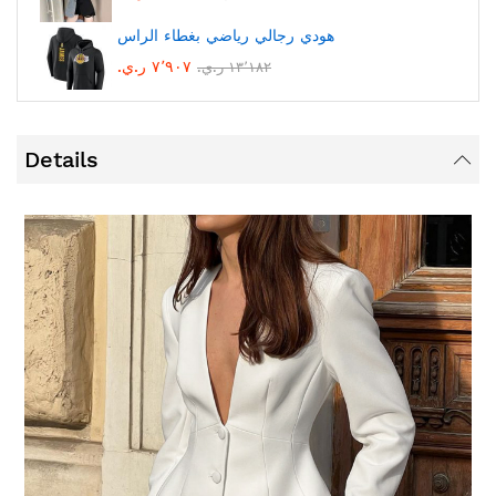
هودي رجالي رياضي بغطاء الراس
٧٬٩٠٧ ر.ي.‏
١٣٬١٨٢ ر.ي.‏
Details