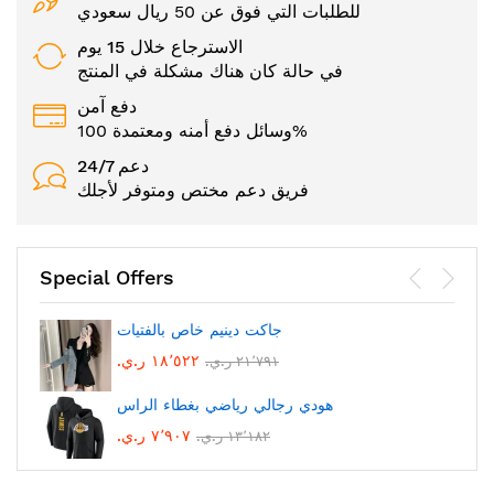
للطلبات التي فوق عن 50 ريال سعودي
الاسترجاع خلال 15 يوم
في حالة كان هناك مشكلة في المنتج
دفع آمن
وسائل دفع أمنه ومعتمدة 100%
24/7 دعم
فريق دعم مختص ومتوفر لأجلك
Special Offers
جاكت دينيم خاص بالفتيات
١٨٬٥٢٢ ر.ي.‏
٢١٬٧٩١ ر.ي.‏
هودي رجالي رياضي بغطاء الراس
٧٬٩٠٧ ر.ي.‏
١٣٬١٨٢ ر.ي.‏