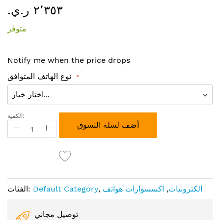
٢٬٣٥٣ ر.ي.‏
إلى
بداية
متوفر
معرض
الصور
Notify me when the price drops
نوع الهاتف المتوافق
الكمية:
أضف لسلة التسوق
الكترونيات
,
اكسسوارات هواتف
,
Default Category
الفئات:
توصيل مجاني