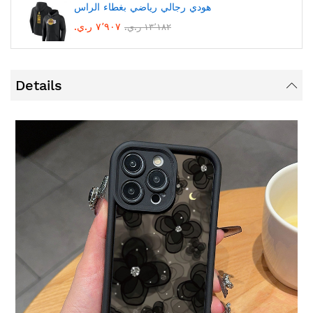
هودي رجالي رياضي بغطاء الراس
٧٬٩٠٧ ر.ي.‏
١٣٬١٨٢ ر.ي.‏
Details