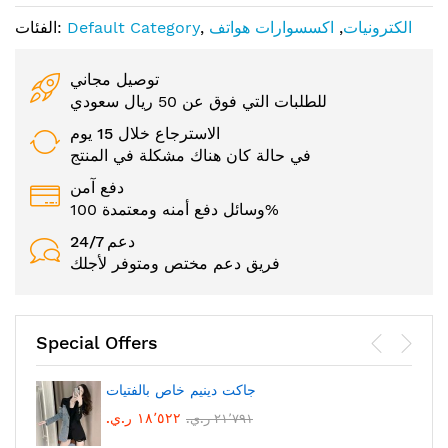
الكترونيات
,
اكسسوارات هواتف
,
Default Category
الفئات:
توصيل مجاني
للطلبات التي فوق عن 50 ريال سعودي
الاسترجاع خلال 15 يوم
في حالة كان هناك مشكلة في المنتج
دفع آمن
وسائل دفع أمنه ومعتمدة 100%
24/7 دعم
فريق دعم مختص ومتوفر لأجلك
Special Offers
جاكت دينيم خاص بالفتيات
١٨٬٥٢٢ ر.ي.‏
٢١٬٧٩١ ر.ي.‏