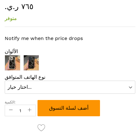
٧٦٥ ر.ي.‏
إلى
بداية
متوفر
معرض
الصور
Notify me when the price drops
الألوان
نوع الهاتف المتوافق
الكمية:
أضف لسلة التسوق