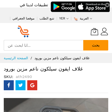
تطبيقات لدينا في
العربية
YER
تتبع الطلب
موقعنا الجغرافي
بحث
تخطي
غلاف ايفون سيلكون ناعم مزين بورود
الصفحة الرئيسية
إلى
المحتوى
غلاف ايفون سيلكون ناعم مزين بورود
SKU
ath2490
انتقل
إلى
النهاية