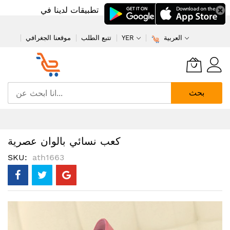
تطبيقات لدينا في
العربية
YER
تتبع الطلب
موقعنا الجغرافي
بحث
تخطي
إلى
المحتوى
كعب نسائي بالوان عصرية
SKU
ath1663
انتقل
إلى
النهاية