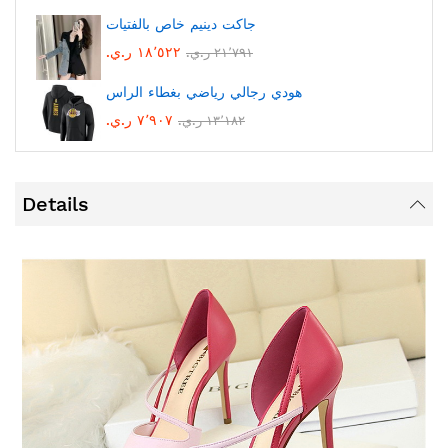
جاكت دينيم خاص بالفتيات
١٨٬٥٢٢ ر.ي.‏
٢١٬٧٩١ ر.ي.‏
هودي رجالي رياضي بغطاء الراس
٧٬٩٠٧ ر.ي.‏
١٣٬١٨٢ ر.ي.‏
Details