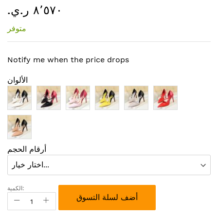
٨٬٥٧٠ ر.ي.‏
إلى
بداية
متوفر
معرض
الصور
Notify me when the price drops
الألوان
أرقام الحجم
الكمية:
أضف لسلة التسوق