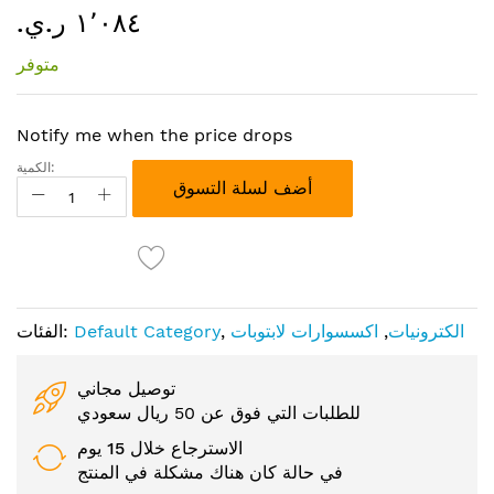
١٬٠٨٤ ر.ي.‏
إلى
بداية
متوفر
معرض
الصور
Notify me when the price drops
الكمية:
أضف لسلة التسوق
الكترونيات
,
اكسسوارات لابتوبات
,
Default Category
الفئات:
توصيل مجاني
للطلبات التي فوق عن 50 ريال سعودي
الاسترجاع خلال 15 يوم
في حالة كان هناك مشكلة في المنتج