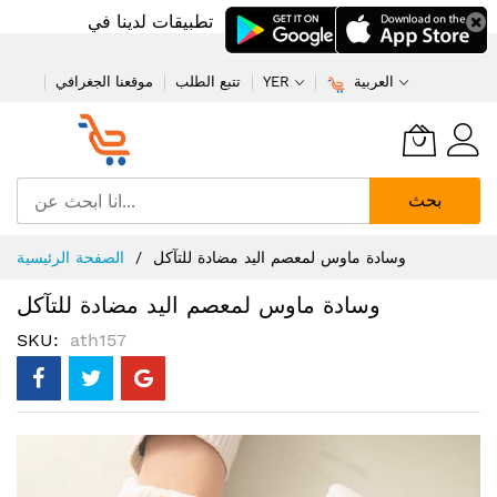
تطبيقات لدينا في
العربية
YER
تتبع الطلب
موقعنا الجغرافي
بحث
تخطي
وسادة ماوس لمعصم اليد مضادة للتآكل
الصفحة الرئيسية
إلى
المحتوى
وسادة ماوس لمعصم اليد مضادة للتآكل
SKU
ath157
انتقل
إلى
النهاية