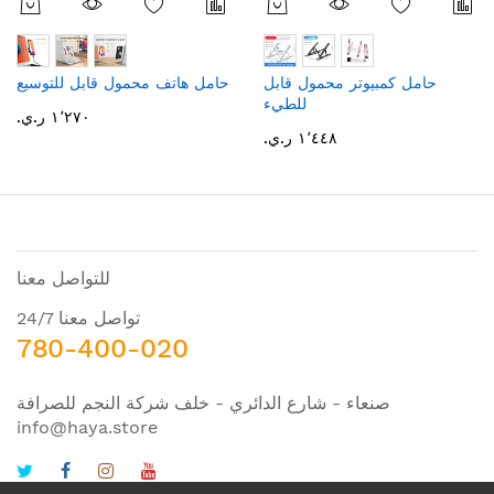
حامل كمبيوتر محمول قابل
حامل هاتف محمول قابل للتوسيع
للطيء
١٬٢٧٠ ر.ي.‏
١٬٤٤٨ ر.ي.‏
للتواصل معنا
تواصل معنا 24/7
780-400-020
صنعاء - شارع الدائري - خلف شركة النجم للصرافة
info@haya.store