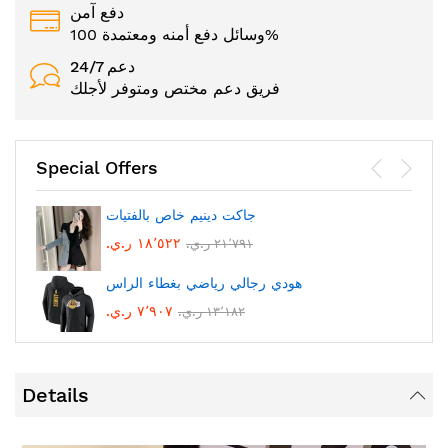
دفع آمن
وسائل دفع أمنه ومعتمدة 100%
24/7 دعم
فريق دعم مختص ومتوفر لأجلك
Special Offers
جاكت دينيم خاص بالفتيات
١٨٬٥٢٢ ر.ي.‏
٢١٬٧٩١ ر.ي.‏
هودي رجالي رياضي بغطاء الراس
٧٬٩٠٧ ر.ي.‏
١٣٬١٨٢ ر.ي.‏
Details