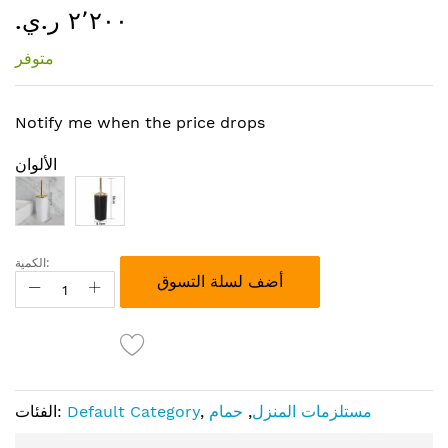
٢٬٢٠٠ ر.ي.‏
إلى
بداية
متوفر
معرض
الصور
Notify me when the price drops
الألوان
الكمية:
أضف لسلة التسوق
مستلزمات المنزل
,
حمام
,
Default Category
الفئات: