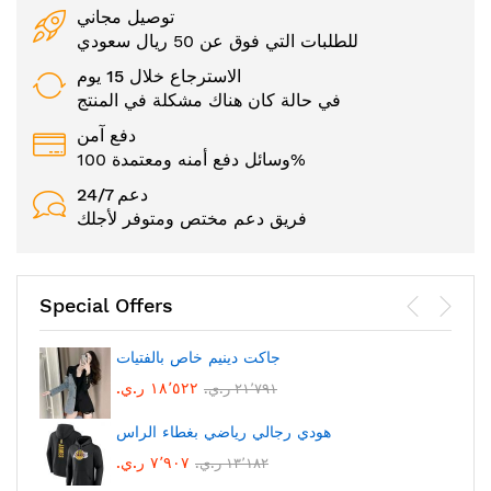
توصيل مجاني
للطلبات التي فوق عن 50 ريال سعودي
الاسترجاع خلال 15 يوم
في حالة كان هناك مشكلة في المنتج
دفع آمن
وسائل دفع أمنه ومعتمدة 100%
24/7 دعم
فريق دعم مختص ومتوفر لأجلك
Special Offers
جاكت دينيم خاص بالفتيات
١٨٬٥٢٢ ر.ي.‏
٢١٬٧٩١ ر.ي.‏
هودي رجالي رياضي بغطاء الراس
٧٬٩٠٧ ر.ي.‏
١٣٬١٨٢ ر.ي.‏