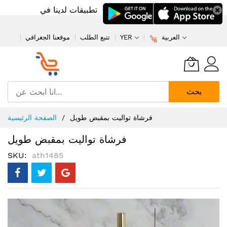
تطبيقات لدينا في
العربية
YER
تتبع الطلب
موقعنا الجغرافي
بحث
تخطي
فرشاة تواليت بمقبض طويل
الصفحة الرئيسية
إلى
المحتوى
فرشاة تواليت بمقبض طويل
SKU
ath1485
انتقل
إلى
النهاية