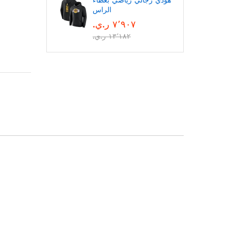
هودي رجالي رياضي بغطاء
الراس
٧٬٩٠٧ ر.ي.‏
١٣٬١٨٢ ر.ي.‏