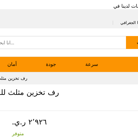
ات لدينا في
 الجغرافي
سرعة
جودة
أمان
رف تخزين مثلث 
رف تخزين مثلث للحم
٢٬٩٢٦ ر.ي.‏
متوفر