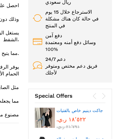
ريال سعودي
احصل على
الاسترجاع خلال 15 يوم
في حالة كان هناك مشكلة
وذلك دون 
في المنتج
يستغل الز
دفع آمن
الشفط،
وسائل دفع أمنه ومعتمدة
100%
مما يتيح لك تركيبه وإزالته بسهولة دون ترك آثار أو ضرر على الجدران.
24/7 دعم
فريق دعم مختص ومتوفر
يوفر الر
لأجلك
الحمام ال
، مثل الص
Special Offers
مما يجعله 
الوجه
جاكت دينيم خاص بالفتيات
مصنوع من 
١٨٬٥٢٢ ر.ي.‏
٢١٬٧٩١ ر.ي.‏
بتقنية
بلوتوث