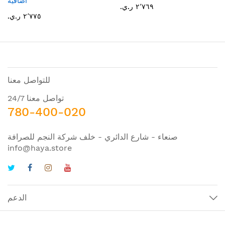
اضافيه
٢٬٧٦٩ ر.ي.‏
٢٬٧٧٥ ر.ي.‏
للتواصل معنا
تواصل معنا 24/7
780-400-020
صنعاء - شارع الدائري - خلف شركة النجم للصرافة
info@haya.store
الدعم