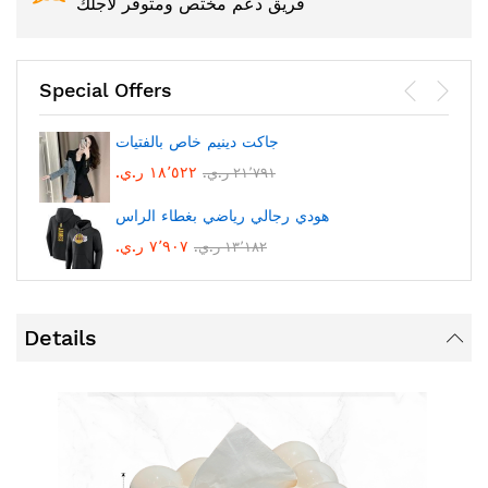
فريق دعم مختص ومتوفر لأجلك
Special Offers
جاكت دينيم خاص بالفتيات
١٨٬٥٢٢ ر.ي.‏
٢١٬٧٩١ ر.ي.‏
هودي رجالي رياضي بغطاء الراس
٧٬٩٠٧ ر.ي.‏
١٣٬١٨٢ ر.ي.‏
Details