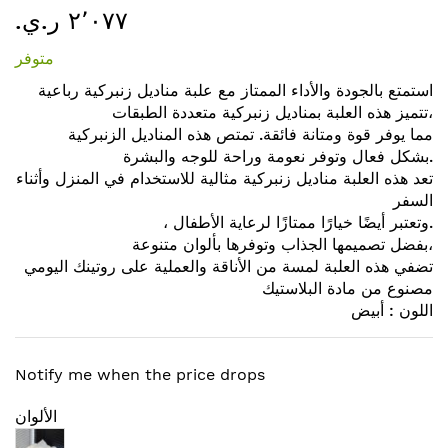
٢٬٠٧٧ ر.ي.‏
إلى
بداية
متوفر
معرض
الصور
استمتع بالجودة والأداء الممتاز مع علبة مناديل زنبركية رباعية
تتميز هذه العلبة بمناديل زنبركية متعددة الطبقات،
مما يوفر قوة ومتانة فائقة. تمتص هذه المناديل الزنبركية
بشكل فعال وتوفر نعومة وراحة للوجه والبشرة.
تعد هذه العلبة مناديل زنبركية مثالية للاستخدام في المنزل وأثناء
السفر
، وتعتبر أيضًا خيارًا ممتازًا لرعاية الأطفال.
بفضل تصميمها الجذاب وتوفرها بألوان متنوعة،
تضفي هذه العلبة لمسة من الأناقة والعملية على روتينك اليومي
مصنوع من مادة البلاستيك
اللون : أبيض
Notify me when the price drops
الألوان