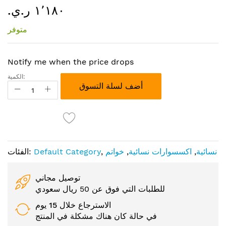
١٬١٨٠ ر.ي.‏
إلى
بداية
متوفر
معرض
الصور
Notify me when the price drops
الكمية:
أضف لسلة التسوق
نسائية
,
اكسسوارات نسائية
,
خواتم
,
Default Category
الفئات:
توصيل مجاني
للطلبات التي فوق عن 50 ريال سعودي
الاسترجاع خلال 15 يوم
في حالة كان هناك مشكلة في المنتج