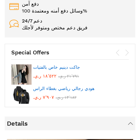
دفع آمن
وسائل دفع أمنه ومعتمدة 100%
24/7 دعم
فريق دعم مختص ومتوفر لأجلك
Special Offers
جاكت دينيم خاص بالفتيات
١٨٬٥٢٢ ر.ي.‏
٢١٬٧٩١ ر.ي.‏
هودي رجالي رياضي بغطاء الراس
٧٬٩٠٧ ر.ي.‏
١٣٬١٨٢ ر.ي.‏
Details