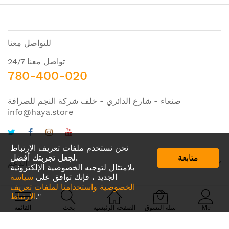
للتواصل معنا
تواصل معنا 24/7
780-400-020
صنعاء - شارع الدائري - خلف شركة النجم للصرافة
info@haya.store
نحن نستخدم ملفات تعريف الارتباط
متابعة
لجعل تجربتك أفضل.
الدعم
بلامتثال لتوجيه الخصوصية الإلكترونية
الجديد ، فإنك توافق على
سياسة
الخصوصية واستخدامنا لملفات تعريف
."
الارتباط
© 2024 Amazing IDEA. All Rights Reserved
Me
سلة التسوق
الصفحة الرئيسية
بحث
القائمة
نحن نستخدم وسائل دفع آمنه ومعتمدة