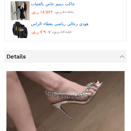
جاكت دينيم خاص بالفتيات
١٨٬٥٢٢ ر.ي.‏
٢١٬٧٩١ ر.ي.‏
هودي رجالي رياضي بغطاء الراس
٧٬٩٠٧ ر.ي.‏
١٣٬١٨٢ ر.ي.‏
Details