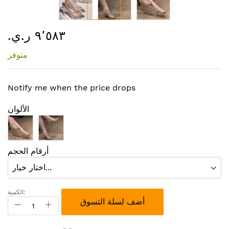
تخطي
٩٬٥٨٣ ر.ي.‏
إلى
بداية
متوفر
معرض
الصور
Notify me when the price drops
الألوان
أرقام الحجم
الكمية:
أضف لسلة التسوق