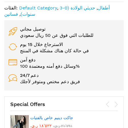
أطفال
,
حديثي الولادة (0-3
,
Default Category
الفئات:
سنوات)
,
فساتين
توصيل مجاني
للطلبات التي فوق عن 50 ريال سعودي
الاسترجاع خلال 15 يوم
في حالة كان هناك مشكلة في المنتج
دفع آمن
وسائل دفع أمنه ومعتمدة 100%
24/7 دعم
فريق دعم مختص ومتوفر لأجلك
Special Offers
جاكت دينيم خاص بالفتيات
١٨٬٥٢٢ ر.ي.‏
٢١٬٧٩١ ر.ي.‏