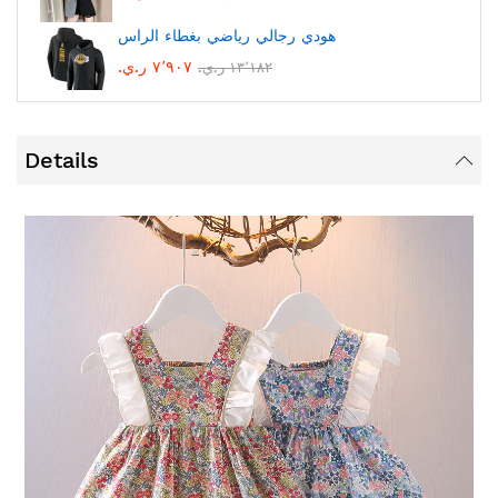
هودي رجالي رياضي بغطاء الراس
٧٬٩٠٧ ر.ي.‏
١٣٬١٨٢ ر.ي.‏
Details