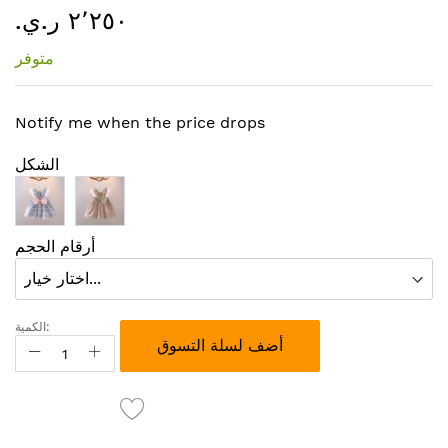
٢٬٢٥٠ ر.ي.‏
إلى
بداية
متوفر
معرض
الصور
Notify me when the price drops
الشكل
أرقام الحجم
الكمية:
أضف لسلة التسوق