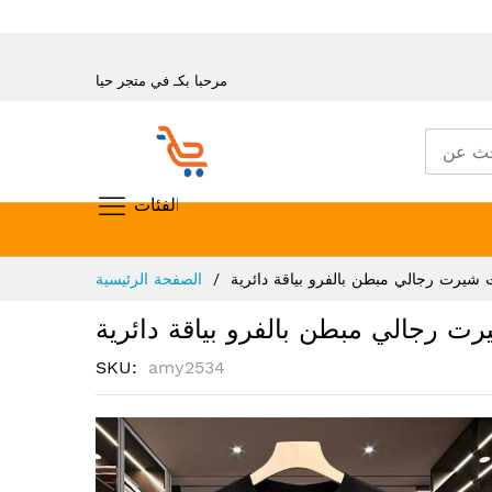
مرحبا بكـ في متجر حيا
تسوق حسب الفئات
تخطي
شيرت رجالي مبطن بالفرو بياقة دائرية
الصفحة الرئيسية
إلى
المحتوى
 رجالي مبطن بالفرو بياقة دائرية
SKU
amy2534
انتقل
إلى
النهاية