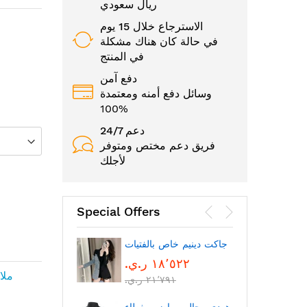
ريال سعودي
الاسترجاع خلال 15 يوم
في حالة كان هناك مشكلة
في المنتج
دفع آمن
وسائل دفع أمنه ومعتمدة
100%
24/7 دعم
فريق دعم مختص ومتوفر
لأجلك
Special Offers
الوجه
جاكت دينيم خاص بالفتيات
١٨٬٥٢٢ ر.ي.‏
ملا
٢١٬٧٩١ ر.ي.‏
بتقنية
بلوتوث