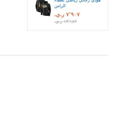
هودي رجالي رياضي بغطاء
الراس
٧٬٩٠٧ ر.ي.‏
١٣٬١٨٢ ر.ي.‏