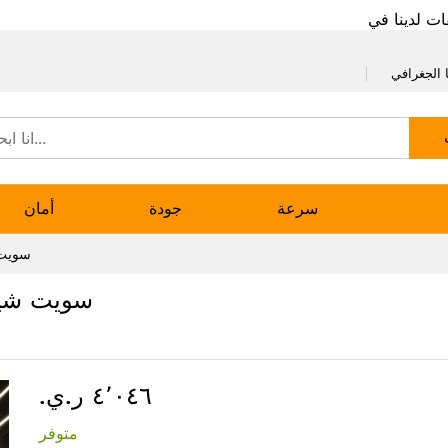
ات لدينا في
 الجغرافي
سرعة
جودة
أمان
سويت 
سويت شيرت
٤٬٠٤٦ ر.ي.‏
متوفر