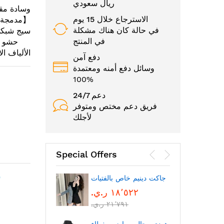
ريال سعودي
وسادة مقع
الاسترجاع خلال 15 يوم
【مدمجة 4 مراوح كبيرة 2718】
في حالة كان هناك مشكلة
سيج شبكي
في المنتج
حشو
الألياف ا
دفع آمن
وسائل دفع أمنه ومعتمدة
100%
24/7 دعم
فريق دعم مختص ومتوفر
لأجلك
Special Offers
إ
الوجه
جاكت دينيم خاص بالفتيات
١٨٬٥٢٢ ر.ي.‏
٢١٬٧٩١ ر.ي.‏
بتقنية
بلوتوث