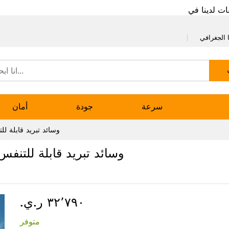
ات لدينا في
 الجغرافي
سرعة
جودة
أمان
وسائد تبريد قابلة لل
وسائد تبريد قابلة للتنفس 
٣٢٬٧٩٠ ر.ي.‏
متوفر