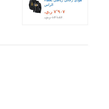
هودي رجالي رياضي بغطاء
الراس
٧٬٩٠٧ ر.ي.‏
١٣٬١٨٢ ر.ي.‏