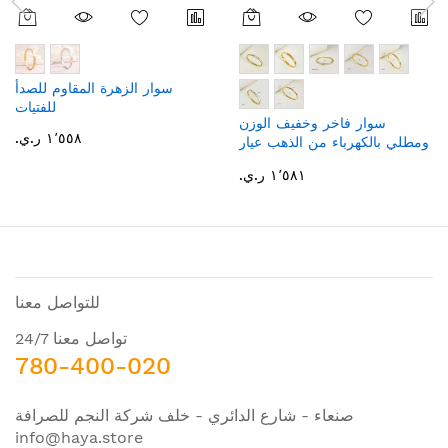
سوار الزهرة المقاوم للصدأ
للفتيات
سوار فاخر وخفيف الوزن
١٬٥٥٨ ر.ي.‏
ومطلي بالكهرباء من الذهب عيار
18
١٬٥٨١ ر.ي.‏
للتواصل معنا
تواصل معنا 24/7
780-400-020
صنعاء - شارع الدائري - خلف شركة النجم للصرافة
info@haya.store