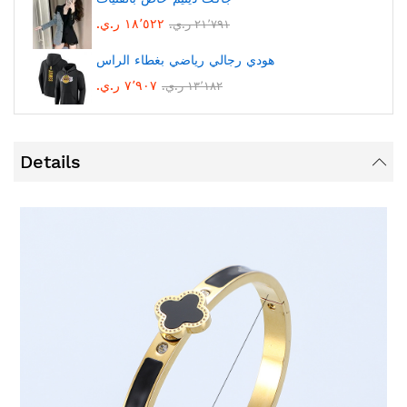
١٨٬٥٢٢ ر.ي.‏
٢١٬٧٩١ ر.ي.‏
هودي رجالي رياضي بغطاء الراس
٧٬٩٠٧ ر.ي.‏
١٣٬١٨٢ ر.ي.‏
Details