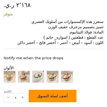
٢٬١٦٨ ر.ي.‏
إلى
بداية
متوفر
معرض
الصور
ستعزز هذه الإكسسوارات من أسلوبك العصري
تتميز بتصميم مزخرف خفيف الوزن
المادة: فولاذ التيتانيوم
عدد القطع : قطعتين ( اسواره_ خاتم )
اللون : أسود - أبيض - أحمر - أخضر فاتح - أخضر داكن
Notify me when the price drops
الألوان
الكمية:
أضف لسلة التسوق