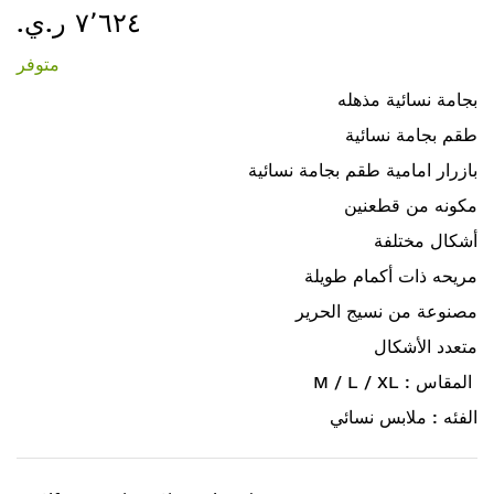
٧٬٦٢٤ ر.ي.‏
إلى
بداية
متوفر
معرض
الصور
بجامة نسائية مذهله
طقم بجامة نسائية
بازرار امامية طقم بجامة نسائية
مكونه من قطعنين
أشكال مختلفة
مريحه ذات أكمام طويلة
مصنوعة من نسيج الحرير
متعدد الأشكال
M / L / XL : المقاس
الفئه : ملابس نسائي