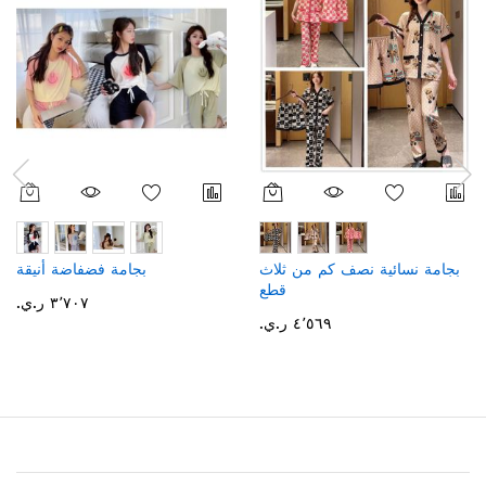
بجامة نسائية نصف كم من ثلاث
بجامة فضفاضة أنيقة
قطع
٣٬٧٠٧ ر.ي.‏
٤٬٥٦٩ ر.ي.‏