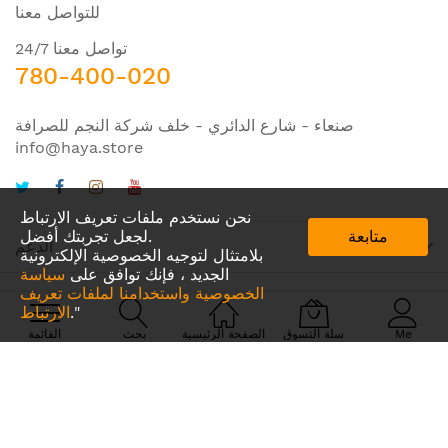
للتواصل معنا
تواصل معنا 24/7
780-400-020
صنعاء - شارع الدائري - خلف شركة النجم للصرافة
info@haya.store
نحن نستخدم ملفات تعريف الارتباط
متابعة
لجعل تجربتك أفضل.
الدعم
بلامتثال لتوجيه الخصوصية الإلكترونية
الجديد ، فإنك توافق على
سياسة
الخصوصية واستخدامنا لملفات تعريف
."
الارتباط
© 2024 Amazing IDEA. All Rights Reserved
Me
سلة التسوق
الصفحة الرئيسية
بحث
القائمة
نحن نستخدم وسائل دفع آمنه ومعتمدة