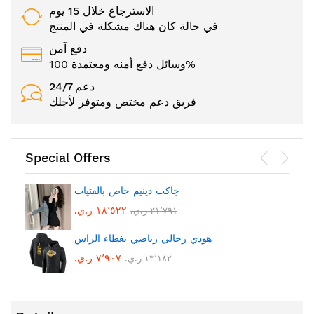
الاسترجاع خلال 15 يوم
في حالة كان هناك مشكلة في المنتج
دفع آمن
وسائل دفع أمنه ومعتمدة 100%
24/7 دعم
فريق دعم مختص ومتوفر لأجلك
Special Offers
جاكت دينيم خاص بالفتيات
١٨٬٥٢٢ ر.ي.‏
٢١٬٧٩١ ر.ي.‏
هودي رجالي رياضي بغطاء الراس
٧٬٩٠٧ ر.ي.‏
١٣٬١٨٢ ر.ي.‏