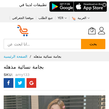
تطبيقات لدينا في
العربية
YER
تتبع الطلب
موقعنا الجغرافي
بحث
تخطي
بجامة نسائية مذهله
الصفحة الرئيسية
إلى
المحتوى
بجامة نسائية مذهله
SKU
amy133
انتقل
إلى
النهاية