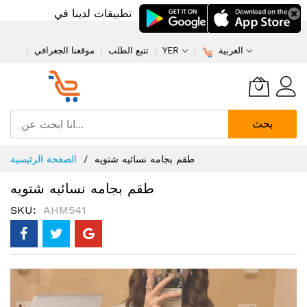
تطبيقات لدينا في
العربية
YER
تتبع الطلب
موقعنا الجغرافي
بحث
تخطي
طقم بجامه نسائيه شتويه
الصفحة الرئيسية
إلى
المحتوى
طقم بجامه نسائيه شتويه
SKU
AHM541
انتقل
إلى
النهاية