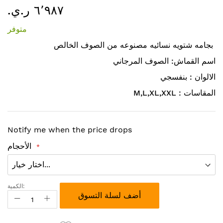
٦٬٩٨٧ ر.ي.‏
إلى
بداية
متوفر
معرض
الصور
بجامه شتويه نسائيه مصنوعه من الصوف الخالص
اسم القماش: الصوف المرجاني
الالوان : بنفسجي
M,L,XL,XXL : المقاسات
Notify me when the price drops
الأحجام
الكمية:
أضف لسلة التسوق