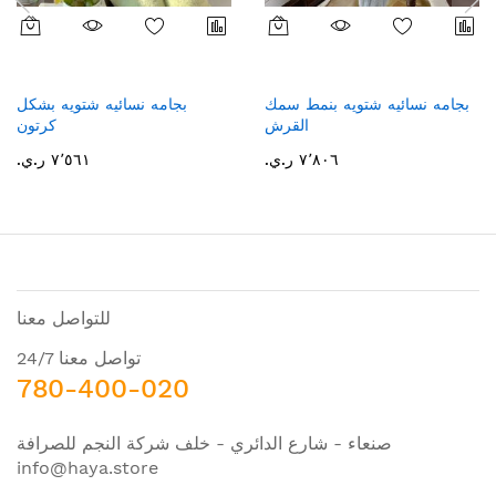
بجامه نسائيه شتويه بنمط سمك
بجامه نسائيه شتويه بشكل
القرش
كرتون
٧٬٨٠٦ ر.ي.‏
٧٬٥٦١ ر.ي.‏
للتواصل معنا
تواصل معنا 24/7
780-400-020
صنعاء - شارع الدائري - خلف شركة النجم للصرافة
info@haya.store