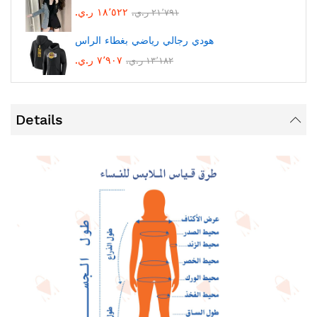
١٨٬٥٢٢ ر.ي.‏
٢١٬٧٩١ ر.ي.‏
هودي رجالي رياضي بغطاء الراس
٧٬٩٠٧ ر.ي.‏
١٣٬١٨٢ ر.ي.‏
Details