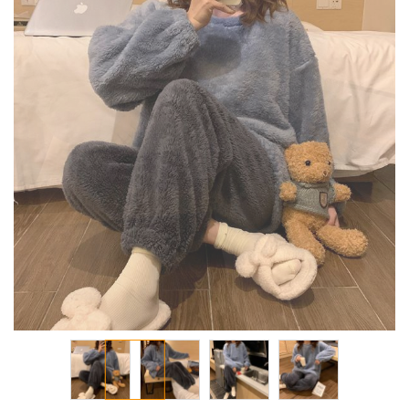
معرض
الصور
تخطي