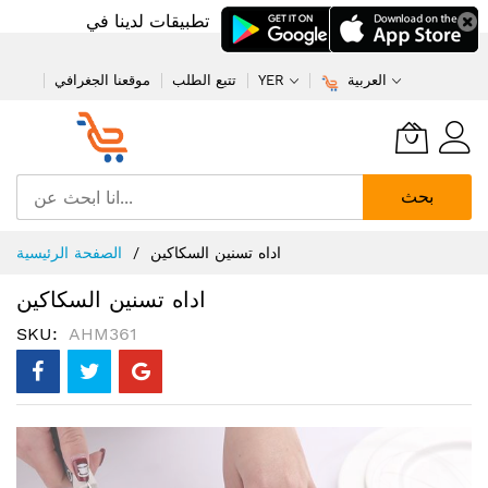
تطبيقات لدينا في
العربية
YER
تتبع الطلب
موقعنا الجغرافي
بحث
تخطي
اداه تسنين السكاكين
الصفحة الرئيسية
إلى
المحتوى
اداه تسنين السكاكين
SKU
AHM361
انتقل
إلى
النهاية