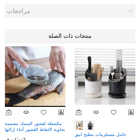
مراجعات
منتجات ذات الصلة
مكشطة لقشور السمك مصممة
بحاوية لالتقاط القشور أثناء إزالتها
حامل مستلزمات مطبخ انيق
١٬٠٠٦ ر.ي.‏