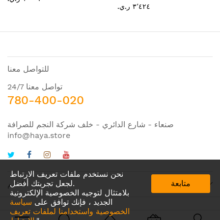
٣٬٤٢٤ ر.ي.‏
للتواصل معنا
تواصل معنا 24/7
780-400-020
صنعاء - شارع الدائري - خلف شركة النجم للصرافة
info@haya.store
نحن نستخدم ملفات تعريف الارتباط
متابعة
لجعل تجربتك أفضل.
الدعم
بلامتثال لتوجيه الخصوصية الإلكترونية
الجديد ، فإنك توافق على
سياسة
الخصوصية واستخدامنا لملفات تعريف