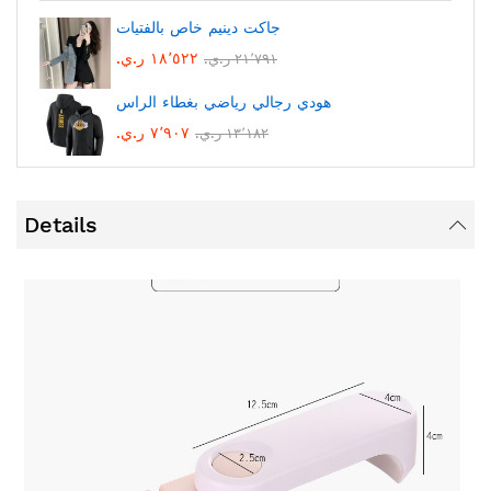
جاكت دينيم خاص بالفتيات
١٨٬٥٢٢ ر.ي.‏
٢١٬٧٩١ ر.ي.‏
هودي رجالي رياضي بغطاء الراس
٧٬٩٠٧ ر.ي.‏
١٣٬١٨٢ ر.ي.‏
Details