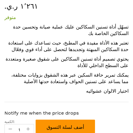
١٬٢٦١ ر.ي.‏
إلى
بداية
متوفر
معرض
الصور
تسهّل أداة تسنين السكاكين عليك عملية صيانة وتحسين حدة
السكاكين الخاصة بك
تعتبر هذه الأداة مفيدة في المطبخ، حيث تساعدك على استعادة
حدة السكاكين المبهتة وتجديدها لتحصل على أداء قوي وفعّال
يحتوي تصميم أداة تسنين السكاكين على شقوق صغيرة ومتعددة
على السطح الداخلي للأداة
يمكنك تمرير حافة السكين عبر هذه الشقوق بزوايات مختلفة،
مما يساعد على تسنين الحواف واستعادة حدتها الأصلية
اختيار الالوان عشوائيه
Notify me when the price drops
الكمية:
أضف لسلة التسوق