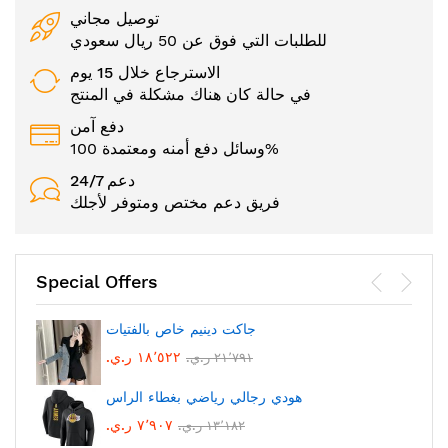
توصيل مجاني
للطلبات التي فوق عن 50 ريال سعودي
الاسترجاع خلال 15 يوم
في حالة كان هناك مشكلة في المنتج
دفع آمن
وسائل دفع أمنه ومعتمدة 100%
24/7 دعم
فريق دعم مختص ومتوفر لأجلك
Special Offers
جاكت دينيم خاص بالفتيات
١٨٬٥٢٢ ر.ي.‏
٢١٬٧٩١ ر.ي.‏
هودي رجالي رياضي بغطاء الراس
٧٬٩٠٧ ر.ي.‏
١٣٬١٨٢ ر.ي.‏