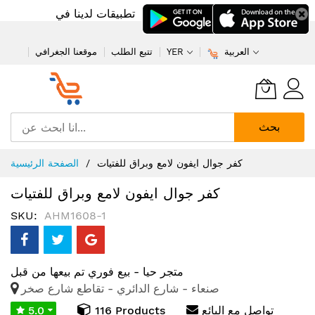
تطبيقات لدينا في
العربية
YER
تتبع الطلب
موقعنا الجغرافي
بحث
تخطي
كفر جوال ايفون لامع وبراق للفتيات
الصفحة الرئيسية
إلى
المحتوى
كفر جوال ايفون لامع وبراق للفتيات
SKU
AHM1608-1
متجر حيا - بيع فوري
تم بيعها من قبل
صنعاء - شارع الدائري - تقاطع شارع صخر
تواصل مع البائع
116 Products
5.0