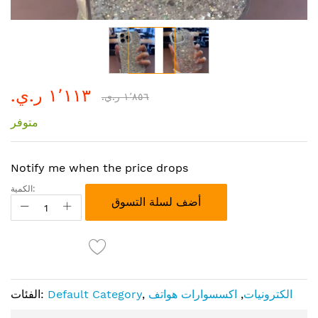
تخطي
١٬١١٣ ر.ي.‏
إلى
١٬٨٥٦ ر.ي.‏
بداية
متوفر
معرض
الصور
Notify me when the price drops
الكمية:
أضف لسلة التسوق
الكترونيات
,
اكسسوارات هواتف
,
Default Category
الفئات: