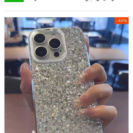
انتقل
-40%
إلى
النهاية
معرض
الصور