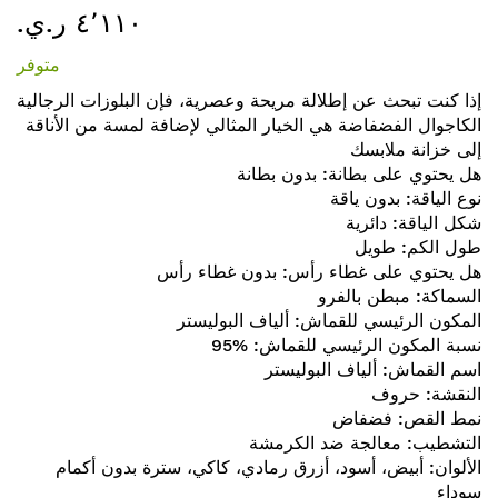
٤٬١١٠ ر.ي.‏
إلى
بداية
متوفر
معرض
الصور
إذا كنت تبحث عن إطلالة مريحة وعصرية، فإن البلوزات الرجالية
الكاجوال الفضفاضة هي الخيار المثالي لإضافة لمسة من الأناقة
إلى خزانة ملابسك
هل يحتوي على بطانة: بدون بطانة
نوع الياقة: بدون ياقة
شكل الياقة: دائرية
طول الكم: طويل
هل يحتوي على غطاء رأس: بدون غطاء رأس
السماكة: مبطن بالفرو
المكون الرئيسي للقماش: ألياف البوليستر
نسبة المكون الرئيسي للقماش: %95
اسم القماش: ألياف البوليستر
النقشة: حروف
نمط القص: فضفاض
التشطيب: معالجة ضد الكرمشة
الألوان: أبيض، أسود، أزرق رمادي، كاكي، سترة بدون أكمام
سوداء