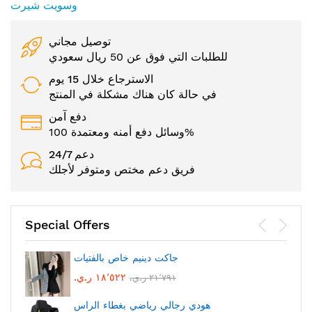
وسويت شيرت
توصيل مجاني
للطلبات التي فوق عن 50 ريال سعودي
الاسترجاع خلال 15 يوم
في حالة كان هناك مشكلة في المنتج
دفع آمن
وسائل دفع أمنه ومعتمدة 100%
24/7 دعم
فريق دعم مختص ومتوفر لأجلك
Special Offers
جاكت دينيم خاص بالفتيات
١٨٬٥٢٢ ر.ي.‏
٢١٬٧٩١ ر.ي.‏
هودي رجالي رياضي بغطاء الراس