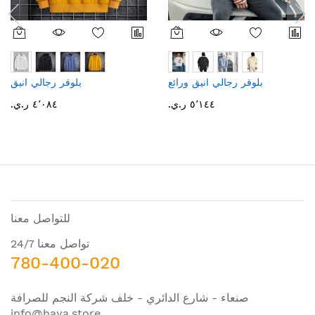
بلوفر رجالي انيق ورائع
بلوفر رجالي انيق
٥٬١٤٤ ر.ي.‏
٤٬٠٨٤ ر.ي.‏
للتواصل معنا
تواصل معنا 24/7
780-400-020
صنعاء - شارع الدائري - خلف شركة النجم للصرافة
info@haya.store