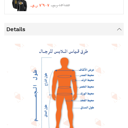
٧٬٩٠٧ ر.ي.‏
١٣٬١٨٢ ر.ي.‏
Details