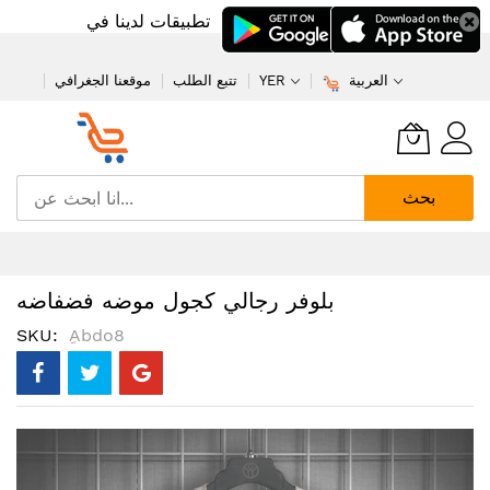
تطبيقات لدينا في
العربية
YER
تتبع الطلب
موقعنا الجغرافي
بحث
تخطي
إلى
المحتوى
بلوفر رجالي كجول موضه فضفاضه
SKU
ِAbdo8
انتقل
إلى
النهاية